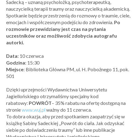
Sadecką – uznaną psycholożką, psychoterapeutką,
nauczycielką terapii traumy oraz nauczycielką akademicką.
Spotkanie będzie przestrzenią do rozmowy o traumie, ciele,
emocjach i współczesnym podejściu do zdrowienia.
Po
rozmowie przewidziany jest czas na pytania
uczestników oraz możliwość zdobycia autografu
autorki.
Data:
10 czerwca
Godzina:
15:30
Miejsce
: Biblioteka Główna PM, ul. H. Pobożnego 11, pok.
501
Dzięki uprzejmości Wydawnictwa Uniwersytetu
Jagiellońskiego otrzymaliśmy specjalny kod
rabatowy:
POWRÓT
– 35% rabatu na ofertę dostępną na
stronie
www.wuj.pl
ważny do 11 czerwca.
To dobra okazja, aby przed spotkaniem zaopatrzyć się w
książkę Sabiny Sadeckiej „Powrót do ciała. Jak odzyskać
siebie po doświadczeniu traumy” lub inne publikacje
Wydawnictwa Uniwersytetu Jagiellońskiego.