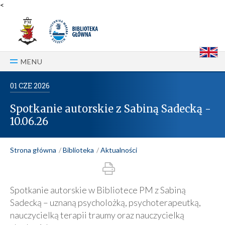
<
E
MENU
01
CZE
2026
Spotkanie autorskie z Sabiną Sadecką -
10.06.26
Strona główna
Biblioteka
Aktualności
Spotkanie autorskie w Bibliotece PM z Sabiną
Sadecką – uznaną psycholożką, psychoterapeutką,
nauczycielką terapii traumy oraz nauczycielką