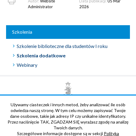
Autor:
Website
Data publikacji:
05 Mar
Administrator
2026
Szkolenia
Szkolenie biblioteczne dla studentów I roku
Szkolenia dodatkowe
Webinary
POLITECHNIKA MORSKA W SZCZECINIE
Używamy ciasteczek i innych metod, żeby analizować ile osób
odwiedza naszą stronę. W tym celu możemy zapisywać Twoje
dane osobowe, takie jak adresy IP czy unikalne identyfikatory.
Biblioteka Główna
Przez naciśnięcie TAK, ZGADZAM SIĘ wyrażasz zgodę na analizę
Twoich danych.
Szczegółowe informacje dostępne są w sekcji
Polityka
ul. Henryka Pobożnego 11