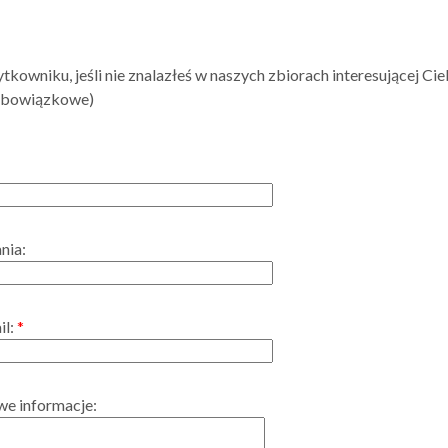
tkowniku, jeśli nie znalazłeś w naszych zbiorach interesującej Cie
 obowiązkowe)
nia:
il:
*
e informacje: