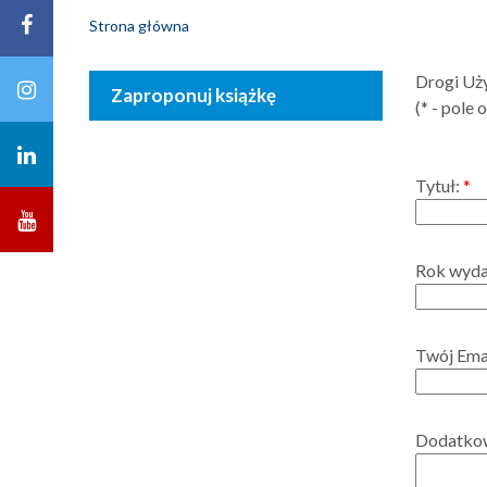
Strona główna
Drogi Uży
Zaproponuj książkę
(* - pole
Tytuł:
*
Rok wyda
Twój Ema
Dodatkow