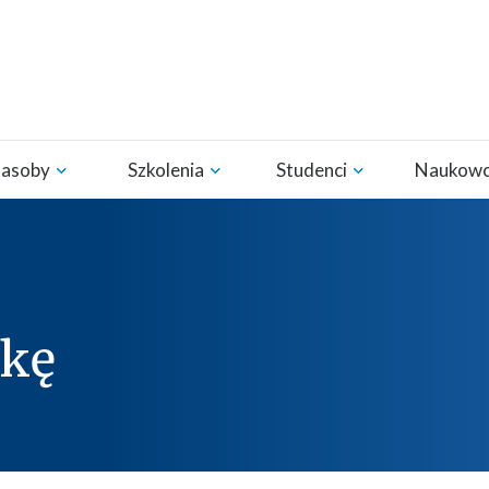
Zasoby
Szkolenia
Studenci
Naukow
żkę