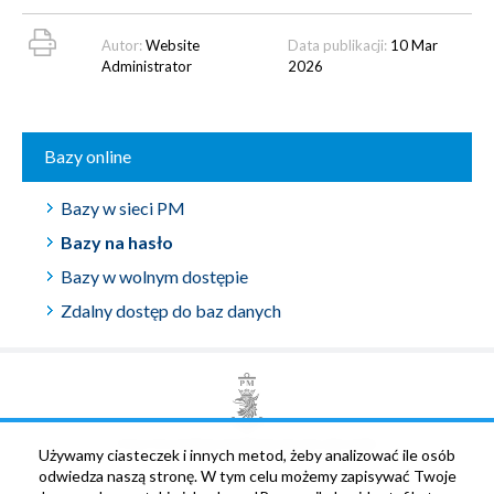
Autor:
Website
Data publikacji:
10 Mar
Administrator
2026
Bazy online
Bazy w sieci PM
Bazy na hasło
Bazy w wolnym dostępie
Zdalny dostęp do baz danych
POLITECHNIKA MORSKA W SZCZECINIE
Używamy ciasteczek i innych metod, żeby analizować ile osób
odwiedza naszą stronę. W tym celu możemy zapisywać Twoje